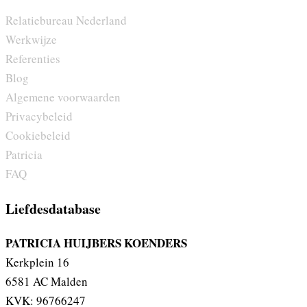
Relatiebureau Nederland
Werkwijze
Referenties
Blog
Algemene voorwaarden
Privacybeleid
Cookiebeleid
Patricia
FAQ
Liefdesdatabase
PATRICIA HUIJBERS KOENDERS
Kerkplein 16
6581 AC Malden
KVK: 96766247